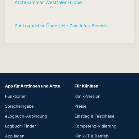
Ärztekammer Westfalen-Lippe
Zur Logbücher-Übersicht
·
Zum Infos-Bereich
App für Ärztinnen und Ärzte
Für Kliniken
Funktionen
Klinik-Version
Spracheingabe
Preise
eLogbuch-Anbindung
Einstieg & Testphase
Logbuch-Finder
Kompetenz-Vidierung
App laden
Klinik-IT & Betrieb