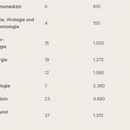
umsmedizin
6
810
ie, Virologie und
4
155
emiologie
r-
15
1.025
gie
rgie
19
1.275
12
1.085
logie
7
5.380
izin
23
4.680
 und
37
1.310
e