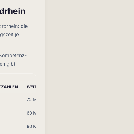
drhein
rdrhein: die
gszeit je
e Kompetenz-
en gibt.
TZAHLEN
WEITERBILDUNGSZEIT
72 Monate
60 Monate
60 Monate