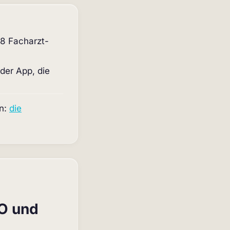
48 Facharzt-
der App, die
en:
die
BO und