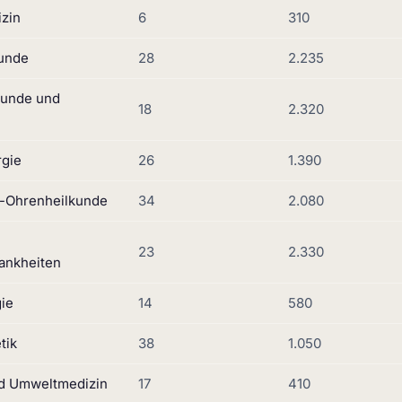
izin
6
310
unde
28
2.235
kunde und
18
2.320
rgie
26
1.390
-Ohrenheilkunde
34
2.080
23
2.330
ankheiten
ie
14
580
tik
38
1.050
d Umweltmedizin
17
410