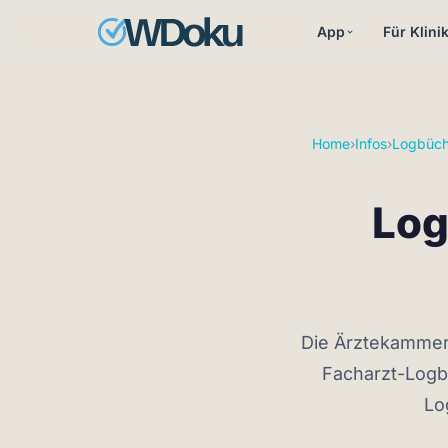
App
Für Klini
Home
›
Infos
›
Logbüch
Log
Die Ärztekammer 
Facharzt-Logbu
Lo