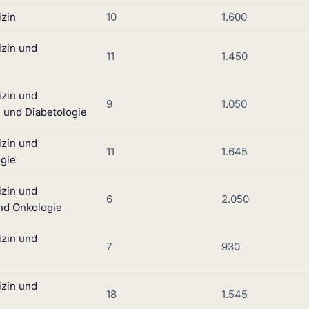
izin
10
1.600
izin und
11
1.450
izin und
9
1.050
 und Diabetologie
izin und
11
1.645
ogie
izin und
6
2.050
nd Onkologie
izin und
7
930
izin und
18
1.545