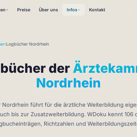
ken
Preise
Über uns
Infos
Kontakt
er
›
Logbücher Nordrhein
bücher der
Ärztekam
Nordrhein
Nordrhein führt für die ärztliche Weiterbildung eig
ch bis zur Zusatzweiterbildung. WDoku kennt 106 d
gbucheinträgen, Richtzahlen und Weiterbildungszeit