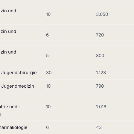
izin und
10
3.050
izin und
6
720
izin und
5
800
e
d Jugendchirurgie
30
1.123
d Jugendmedizin
10
790
trie und -
10
1.018
e
Pharmakologie
6
43