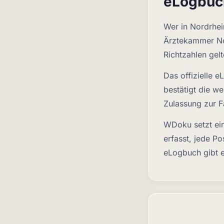
eLogbuc
Wer in Nordrhei
Ärztekammer Nor
Richtzahlen gel
Das offizielle 
bestätigt die w
Zulassung zur F
WDoku setzt ein
erfasst, jede P
eLogbuch gibt e